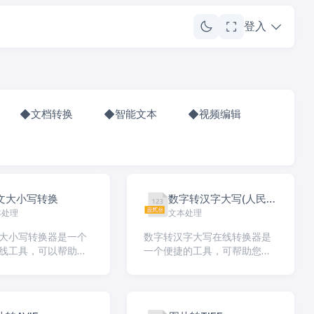
登入
文档转换
智能文本
视频编辑
文大小写转换
数字转汉字大写(人民
本处理
文本处理
币)
大小写转换器是一个
数字转汉字大写在线转换器是
线工具，可以帮助您
一个便捷的工具，可帮助您将
母的大小写之间进行
阿拉伯数字快速转换为中文大
。无论您需要将文本
写数字。无论您需要将金额、
]
日期、 […]