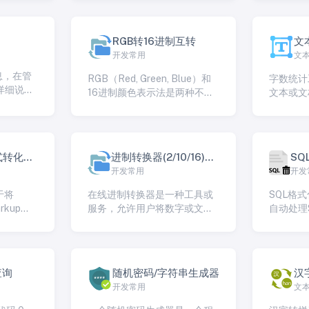
法！！！
法！！！
RGB转16进制互转
文
开发常用
文
息，在管
RGB（Red, Green, Blue）和
字数统计
详细说明
16进制颜色表示法是两种不同
文本或文
用方
的方式来表示和表示颜色的方
子或段落
法。RGB是基于颜色的原始
具通常用
红、绿和蓝通道的颜色模型，
作和出版
而16进制表示法是一种将颜色
握文本的
式转化工
进制转换器(2/10/16)互
SQ
表示为十六进制数值的方法
开发常用
开发
转
转
于将
在线进制转换器是一种工具或
SQL格
rkup
服务，允许用户将数字或文本
自动处理SQ
行格式
从一个进制（如十进制、二进
Query 
工具。
制、八进制、十六进制等）转
的工具，
，用于在
换为另一个进制。这种工具是
读性、可
数据和配
用于数值转换和编程中的常见
工具可以
查询
随机密码/字符串生成器
汉
凑的方式
需求，特别是当需要在不同进
其更易于
开发常用
文
档可以通
制之间进行数据交换或理解不
缩以减小
合适的空
同进制的表示方式时