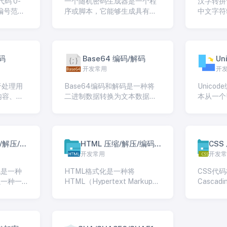
代码 0-
一个随机密码生成器是一个程
汉字转拼
和理解。
的编号范围
序或脚本，它能够生成具有一
中文字符
x1 […]
定复杂性和随机性的密码。这
（拼音化
些密码通常用于帮助用户创建
种工具通
强密码，以增加其在线帐户的
入、处理
安全性。
容易地进
码
Base64 编码/解码
Un
在计算机
开发常用
开
页搜索引
于处理用
Base64编码和解码是一种将
Unico
内容、防
二进制数据转换为文本数据，
本从一个U
ML文档
以便在文本传输协议中传输或
换为另一个
至关重要
在文本环境中存储数据的技
的过程。U
框架提供
术。Base64编码将二进制数
准，用于
解码函
据转换为一种包含64个不同字
符，包括
缩/解压/加
HTML 压缩/解压/编码/
CSS
进行这些
符的ASCII字符子集（通常是字
符，符号
开发常用
开发
解码
密/转
确保内容
母、数字和特殊字符）。这种
种Unic
编码方式允许二进制数据以纯
要进行编
式化是一种
HTML格式化是一种将
CSS代
文本形式传输，而不会导致数
不同环境
码以一种一
HTML（Hypertext Markup
Cascadin
据损坏或格式问题。
现。
方式排列
Language）代码以一种更易
Sheet
是为了提
于阅读和理解的方式排列的过
代码以一
其符合编
程。HTML通常以一种紧凑
的方式排
格式化的
的、不带格式的方式编写，以
以一种非