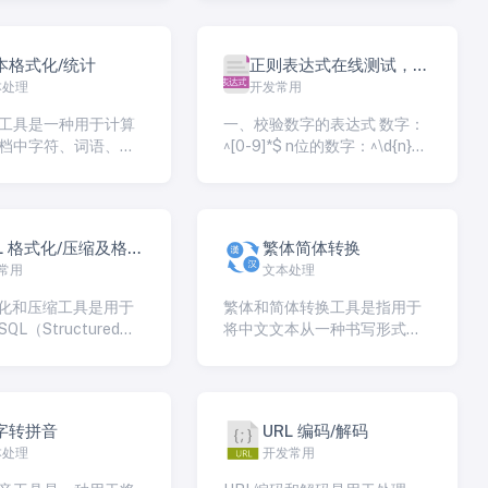
法！！！
本格式化/统计
正则表达式在线测试，匹
本处理
开发常用
配字符串替换
工具是一种用于计算
一、校验数字的表达式 数字：
档中字符、词语、句
^[0-9]*$ n位的数字：^\d{n}$
数量的工具。这种工
至少n位的数字：^\d{n,}$ m
于各种文本编辑、写
[…]
任务，以便更好地掌
长度、结构和特征
L 格式化/压缩及格式
繁体简体转换
常用
文本处理
化
式化和压缩工具是用于
繁体和简体转换工具是指用于
L（Structured
将中文文本从一种书写形式
Language）查询和代码
（繁体字或简化字）转换为另
以改善SQL代码的可
一种书写形式的工具
维护性和性能。这些
格式化SQL代码，使
字转拼音
URL 编码/解码
理解，并可以将其压
本处理
开发常用
存储和传输开销。