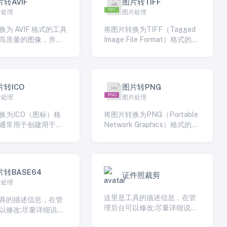
转AVIF
图片转TIFF
片处理
图片处理
为 AVIF 格式的工具
将图片转换为TIFF（Tagged
高质量的图像，并同
Image File Format）格式的工
件大小。以下是一个
具通常用于创建高质量的无损
功能简介： 工具名称： […]
图像 […]
片转ICO
图片转PNG
片处理
图片处理
换为ICO（图标）格
将图片转换为PNG（Portable
通常用于创建用于
Network Graphics）格式的工
ws操作系统的图标文
具通常用于创建高质量的无损
图标文件可以用于各
图像 […]
片转BASE64
证件照裁剪
片处理
这里是工具的描述信息，在管
具的描述信息，在管
理后台可以修改;尽量详细说明
以修改;尽量详细说明
这个工具的特色和使用方
的特色和使用方