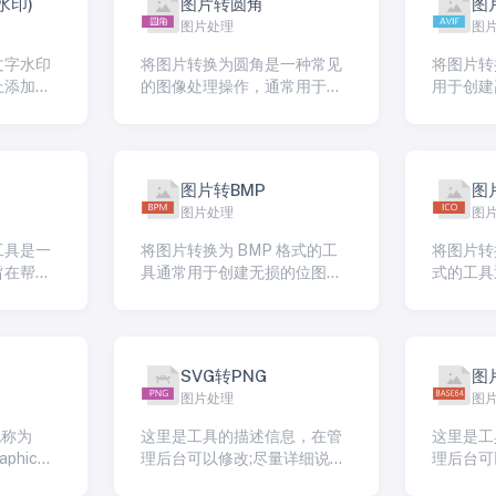
水印)
图片转圆角
图片
图片处理
图
文字水印
将图片转换为圆角是一种常见
将图片转换
上添加水
的图像处理操作，通常用于美
用于创建
 水印通
化图像或使其适应特定的设计
时减小文
志或其他
需求。在线工具可以轻松地帮
助你完 […]
图片转BMP
图
图片处理
图
工具是一
将图片转换为 BMP 格式的工
将图片转
旨在帮助
具通常用于创建无损的位图图
式的工具
一种格式
像，这些图像通常较大，不压
Windo
无论您是
缩，并在一些特定应用中使
件，这些
用。 […]
种 […]
SVG转PNG
图
图片处理
图
也称为
这里是工具的描述信息，在管
这里是工
aphic
理后台可以修改;尽量详细说明
理后台可
的工 […]
这个工具的特色和使用方
这个工具