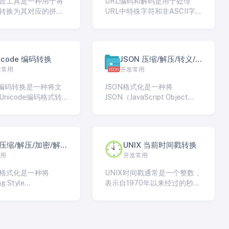
音工具是一种用于将
URL编码和解码是用于处理
转换为其对应的拼音
URL中特殊字符和非ASCII字符
）的工具或程序。这
的技术，以确保它们在Web传
常用于帮助人们在输
输和解析时正确工作。这两个
和搜索中文文本时更
过程用于将URL中的字符转换
行文本操作，特别是
为安全的、可传输的格式，并
icode 编码转换
JSON 压缩/解压/转义/
程序、手机应用、网
在需要时还原它们。
发常用
开发常用
格式化
擎等领域。
de编码转换是一种将文
JSON格式化是一种将
nicode编码格式转
JSON（JavaScript Object
Unicode编码格式
Notation）数据以一种更易于
nicode是一种标
阅读和理解的方式呈现的过
表示各种字符集和字
程。JSON通常以紧凑的格式存
世界各种语言的字
储数据，包括对象、数组和键
 压缩/解压/加密/解
UNIX 当前时间戳转换
和表情。由于存在多
值对，但这种格式对于人类来
常用
开发常用
LESS/SCSS
ode编码方式，有时需
说不太容易阅读。JSON格式化
码转换以确保文本在
通过添加缩进、换行和空白字
码格式化是一种将
UNIX时间戳通常是一个整数，
和系统之间正确呈
符等方式来美化JSON数据，以
g Style
表示自1970年以来经过的秒
便更好地呈现给人类读者。
s（CSS，层叠样式表）
数，但也可以是浮点数，表示
种更易于阅读和理解
自1970年以来经过的秒和毫秒
列的过程。CSS通常
数。UNIX时间戳是一个在许多
常紧凑的方式编写，
编程语言和操作系统中广泛使