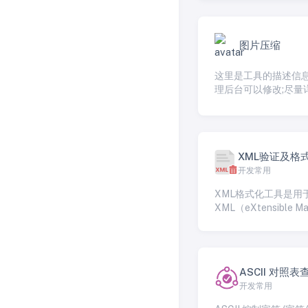
图片压缩
这里是工具的描述信
理后台可以修改;尽量
这个工具的特色和使
法！！！
XML验证及格
开发常用
具
XML格式化工具是用
XML（eXtensible Ma
Language）文档进
化，以提高可读性的
XML是一种标记语言
计算机系统之间交换
ASCII 对照表
置信息，但通常以紧
开发常用
表示。格式化XML文
过添加缩进、换行和