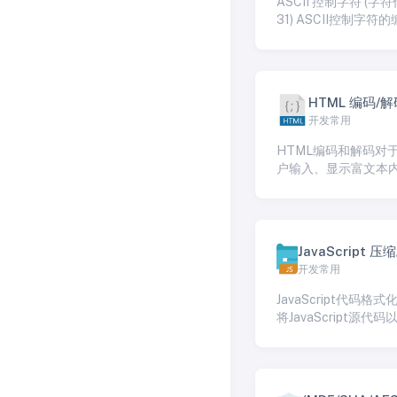
ASCII 控制字符 (字符
格来使其更易于阅读
31) ASCII控制字符
是0-31和127（0x00-0
HTML 编码/解
开发常用
HTML编码和解码对
户输入、显示富文本
止XSS攻击以及在HT
中处理特殊字符都是
的。许多编程语言和
内置的HTML编码和
JavaScript 压
数，以帮助开发人员
开发常用
解密/格式化
操作，提高安全性并
的正确呈现。
JavaScript代码格
将JavaScript源代
致、易读和易维护的
的过程。格式化代码
高代码的可读性，使
码规范和约定。良好