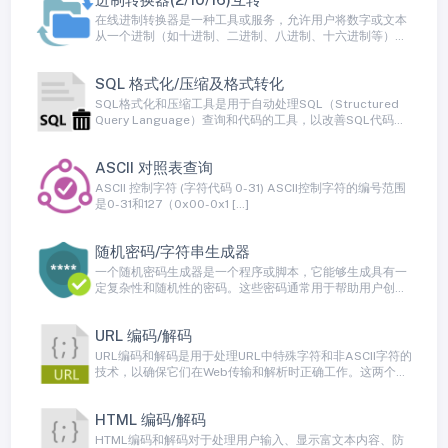
加缩进、换行和合适的空格来使其更易于阅读和理解。
在线进制转换器是一种工具或服务，允许用户将数字或文本
从一个进制（如十进制、二进制、八进制、十六进制等）转
换为另一个进制。这种工具是用于数值转换和编程中的常见
需求，特别是当需要在不同进制之间进行数据交换或理解不
SQL 格式化/压缩及格式转化
同进制的表示方式时
SQL格式化和压缩工具是用于自动处理SQL（Structured
Query Language）查询和代码的工具，以改善SQL代码的
可读性、可维护性和性能。这些工具可以格式化SQL代码，
使其更易于理解，并可以将其压缩以减小存储和传输开销。
ASCII 对照表查询
ASCII 控制字符 (字符代码 0-31) ASCII控制字符的编号范围
是0-31和127（0x00-0x1 […]
随机密码/字符串生成器
一个随机密码生成器是一个程序或脚本，它能够生成具有一
定复杂性和随机性的密码。这些密码通常用于帮助用户创建
强密码，以增加其在线帐户的安全性。
URL 编码/解码
URL编码和解码是用于处理URL中特殊字符和非ASCII字符的
技术，以确保它们在Web传输和解析时正确工作。这两个过
程用于将URL中的字符转换为安全的、可传输的格式，并在
需要时还原它们。
HTML 编码/解码
HTML编码和解码对于处理用户输入、显示富文本内容、防