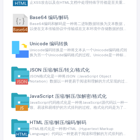
止XSS攻击以及在HTML文档中处理特殊字符都是至关重要
的。许多编程语言和框架提供内置的HTML编码和解码函
数，以帮助开发人员进行这些操作，提高安全性并确保内容
Base64 编码/解码
的正确呈现。
Base64编码和解码是一种将二进制数据转换为文本数据，
以便在文本传输协议中传输或在文本环境中存储数据的技
术。Base64编码将二进制数据转换为一种包含64个不同字
符的ASCII字符子集（通常是字母、数字和特殊字符）。这
Unicode 编码转换
种编码方式允许二进制数据以纯文本形式传输，而不会导致
数据损坏或格式问题。
Unicode编码转换是一种将文本从一个Unicode编码格式转
换为另一个Unicode编码格式的过程。Unicode是一种标
准，用于表示各种字符集和字符，包括世界各种语言的字
符，符号和表情。由于存在多种Unicode编码方式，有时需
JSON 压缩/解压/转义/格式化
要进行编码转换以确保文本在不同环境和系统之间正确呈
现。
JSON格式化是一种将JSON（JavaScript Object
Notation）数据以一种更易于阅读和理解的方式呈现的过
程。JSON通常以紧凑的格式存储数据，包括对象、数组和
键值对，但这种格式对于人类来说不太容易阅读。JSON格
JavaScript 压缩/解压/加解密/格式化
式化通过添加缩进、换行和空白字符等方式来美化JSON数
据，以便更好地呈现给人类读者。
JavaScript代码格式化是一种将JavaScript源代码以一种一
致、易读和易维护的方式排列的过程。格式化代码是为了提
高代码的可读性，使其符合编码规范和约定。良好格式化的
代码更容易被其他开发人员理解、修改和维护，有助于减少
HTML 压缩/解压/编码/解码
潜在的错误和提高代码的质量。
HTML格式化是一种将HTML（Hypertext Markup
Language）代码以一种更易于阅读和理解的方式排列的过
程。HTML通常以一种紧凑的、不带格式的方式编写，以最