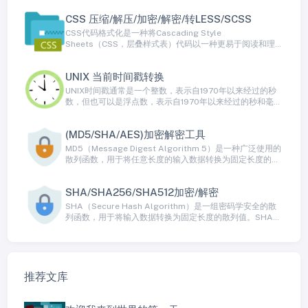
小化文件大小和网络传输开销。然而，HTML格式化通过添
CSS 压缩/解压/加密/解密/转LESS/SCSS
加缩进、换行、空格和注释等方式来美化HTML代码，使其
更容易被人类读者理解。
CSS代码格式化是一种将Cascading Style
Sheets（CSS，层叠样式表）代码以一种更易于阅读和理解
的方式排列的过程。CSS通常以一种非常紧凑的方式编写，
以减小文件大小和网络传输开销，但这种格式对于人类来说
UNIX 当前时间戳转换
不太容易阅读。CSS代码格式化通过添加缩进、换行、空格
和注释等方式来美化CSS代码，以使其更容易被人类读者理
UNIX时间戳通常是一个整数，表示自1970年以来经过的秒
解。
数，但也可以是浮点数，表示自1970年以来经过的秒和毫秒
数。UNIX时间戳是一个在许多编程语言和操作系统中广泛使
用的时间表示方式。
(MD5/SHA/AES)加密解密工具
MD5（Message Digest Algorithm 5）是一种广泛使用的
散列函数，用于将任意长度的输入数据转换为固定长度的散
列值，通常是128位二进制数据（16字节）。MD5散列是单
向不可逆的，这意味着您可以轻松将数据转换为MD5散列，
SHA/SHA256/SHA512加密/解密
但无法从散列值还原出原始数据。MD5通常用于数据校验、
数字签名、密码存储等领域。
SHA（Secure Hash Algorithm）是一组密码学安全的散
列函数，用于将输入数据转换为固定长度的散列值。SHA算
法广泛用于数据完整性验证、数字签名、密码存储和其他安
全应用程序中。SHA系列包括多个不同版本，如SHA-1、
SHA-256、SHA-384、SHA-512等，每个版本都生成不同
长度的散列值。
推荐文库