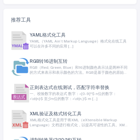
推荐工具
YAML格式化工具
YAML（YAML Ain’t Markup Language）格式化在线工具
可以在许多不同的应用 […]
RGB转16进制互转
RGB（Red, Green, Blue）和16进制颜色表示法是两种不同
的方式来表示和表示颜色的方法。RGB是基于颜色的原始
红、绿和蓝通道的颜色模型，而16进制表示法是一种将颜色
表示为十六进制数值的方法
正则表达式在线测试，匹配字符串替换
一、校验数字的表达式 数字：^[0-9]*$ n位的数字：
^\d{n}$ 至少n位的数字：^\d{n,}$ m […]
XML验证及格式转化工具
XML格式化工具是用于将XML（eXtensible Markup
Language）文档进行格式化，以提高可读性的工具。XML
是一种标记语言，用于在计算机系统之间交换数据和配置信
息，但通常以紧凑的方式表示。格式化XML文档可以通过添
进制转换器(2/10/16)互转