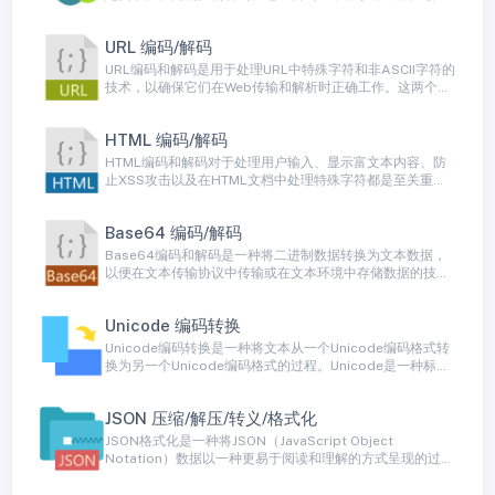
强密码，以增加其在线帐户的安全性。
URL 编码/解码
URL编码和解码是用于处理URL中特殊字符和非ASCII字符的
技术，以确保它们在Web传输和解析时正确工作。这两个过
程用于将URL中的字符转换为安全的、可传输的格式，并在
需要时还原它们。
HTML 编码/解码
HTML编码和解码对于处理用户输入、显示富文本内容、防
止XSS攻击以及在HTML文档中处理特殊字符都是至关重要
的。许多编程语言和框架提供内置的HTML编码和解码函
数，以帮助开发人员进行这些操作，提高安全性并确保内容
Base64 编码/解码
的正确呈现。
Base64编码和解码是一种将二进制数据转换为文本数据，
以便在文本传输协议中传输或在文本环境中存储数据的技
术。Base64编码将二进制数据转换为一种包含64个不同字
符的ASCII字符子集（通常是字母、数字和特殊字符）。这
Unicode 编码转换
种编码方式允许二进制数据以纯文本形式传输，而不会导致
数据损坏或格式问题。
Unicode编码转换是一种将文本从一个Unicode编码格式转
换为另一个Unicode编码格式的过程。Unicode是一种标
准，用于表示各种字符集和字符，包括世界各种语言的字
符，符号和表情。由于存在多种Unicode编码方式，有时需
JSON 压缩/解压/转义/格式化
要进行编码转换以确保文本在不同环境和系统之间正确呈
现。
JSON格式化是一种将JSON（JavaScript Object
Notation）数据以一种更易于阅读和理解的方式呈现的过
程。JSON通常以紧凑的格式存储数据，包括对象、数组和
键值对，但这种格式对于人类来说不太容易阅读。JSON格