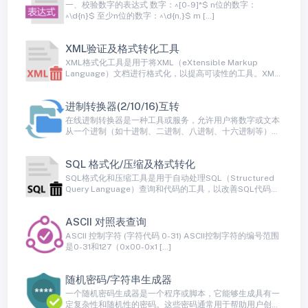
一、校验数字的表达式 数字：^[0-9]*$ n位的数字：
^\d{n}$ 至少n位的数字：^\d{n,}$ m […]
XML验证及格式转化工具
XML格式化工具是用于将XML（eXtensible Markup
Language）文档进行格式化，以提高可读性的工具。XML
是一种标记语言，用于在计算机系统之间交换数据和配置信
息，但通常以紧凑的方式表示。格式化XML文档可以通过添
进制转换器(2/10/16)互转
加缩进、换行和合适的空格来使其更易于阅读和理解。
在线进制转换器是一种工具或服务，允许用户将数字或文本
从一个进制（如十进制、二进制、八进制、十六进制等）转
换为另一个进制。这种工具是用于数值转换和编程中的常见
需求，特别是当需要在不同进制之间进行数据交换或理解不
SQL 格式化/压缩及格式转化
同进制的表示方式时
SQL格式化和压缩工具是用于自动处理SQL（Structured
Query Language）查询和代码的工具，以改善SQL代码的
可读性、可维护性和性能。这些工具可以格式化SQL代码，
使其更易于理解，并可以将其压缩以减小存储和传输开销。
ASCII 对照表查询
ASCII 控制字符 (字符代码 0-31) ASCII控制字符的编号范围
是0-31和127（0x00-0x1 […]
随机密码/字符串生成器
一个随机密码生成器是一个程序或脚本，它能够生成具有一
定复杂性和随机性的密码。这些密码通常用于帮助用户创建