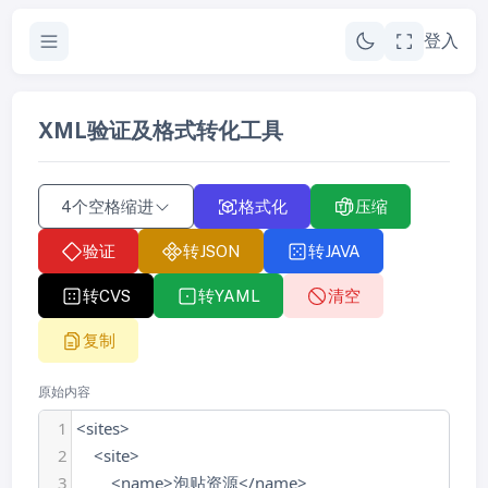
登入
XML验证及格式转化工具
4个空格缩进
格式化
压缩
验证
转JSON
转JAVA
转CVS
转YAML
清空
复制
原始内容
1
<sites>
2
    <site>
3
        <name>泡贴资源</name>