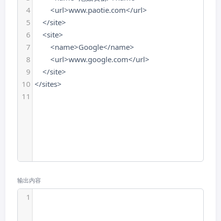
4
        <url>www.paotie.com</url>
5
    </site>
6
    <site>
7
        <name>Google</name>
8
        <url>www.google.com</url>
9
    </site>
10
</sites>
11
输出内容
1