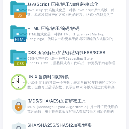
JavaScript 压缩/解压/加解密/格式化
式化通过添加缩进、换行和空白字符等方式来美化JSON数
据，以便更好地呈现给人类读者。
JavaScript代码格式化是一种将JavaScript源代码以一种一
致、易读和易维护的方式排列的过程。格式化代码是为了提
高代码的可读性，使其符合编码规范和约定。良好格式化的
代码更容易被其他开发人员理解、修改和维护，有助于减少
HTML 压缩/解压/编码/解码
潜在的错误和提高代码的质量。
HTML格式化是一种将HTML（Hypertext Markup
Language）代码以一种更易于阅读和理解的方式排列的过
程。HTML通常以一种紧凑的、不带格式的方式编写，以最
小化文件大小和网络传输开销。然而，HTML格式化通过添
CSS 压缩/解压/加密/解密/转LESS/SCSS
加缩进、换行、空格和注释等方式来美化HTML代码，使其
更容易被人类读者理解。
CSS代码格式化是一种将Cascading Style
Sheets（CSS，层叠样式表）代码以一种更易于阅读和理解
的方式排列的过程。CSS通常以一种非常紧凑的方式编写，
以减小文件大小和网络传输开销，但这种格式对于人类来说
UNIX 当前时间戳转换
不太容易阅读。CSS代码格式化通过添加缩进、换行、空格
和注释等方式来美化CSS代码，以使其更容易被人类读者理
UNIX时间戳通常是一个整数，表示自1970年以来经过的秒
解。
数，但也可以是浮点数，表示自1970年以来经过的秒和毫秒
数。UNIX时间戳是一个在许多编程语言和操作系统中广泛使
用的时间表示方式。
(MD5/SHA/AES)加密解密工具
MD5（Message Digest Algorithm 5）是一种广泛使用的
散列函数，用于将任意长度的输入数据转换为固定长度的散
列值，通常是128位二进制数据（16字节）。MD5散列是单
向不可逆的，这意味着您可以轻松将数据转换为MD5散列，
SHA/SHA256/SHA512加密/解密
但无法从散列值还原出原始数据。MD5通常用于数据校验、