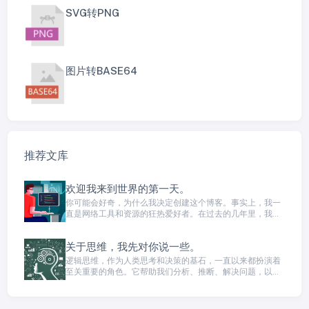
SVG转PNG
图片转BASE64
推荐文库
欢迎我来到世界的第一天。
你可能会好奇，为什么我决定创建这个博客。事实上，我一
直是网络工具和资源的狂热爱好者。在过去的几年里，我一
直在寻找并使用各种在线工具，应用程序和网站，以提高我
的工作效率、学习新技能，以及更好地管理生活。我发现了
关于思维，我先对你说一些。
很多真正令人印象深刻的工具，但也遇到了一些需要避免的
坑，所以我希望通过这个博客分享我的经验，帮助其他人找
逻辑思维，作为人类思考和决策的基石，一直以来都扮演着
到最好的工具和资源。
至关重要的角色。它帮助我们分析、推断、解决问题，以及
做出明智的决策。逻辑思维不仅限于学术领域，它渗透到我
们日常生活的方方面面。本文将深入探讨逻辑思维的定义、
重要性，以及如何提高自己的逻辑思维能力