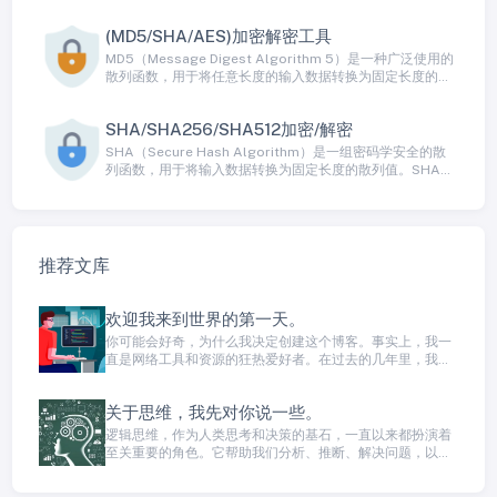
数。UNIX时间戳是一个在许多编程语言和操作系统中广泛使
用的时间表示方式。
(MD5/SHA/AES)加密解密工具
MD5（Message Digest Algorithm 5）是一种广泛使用的
散列函数，用于将任意长度的输入数据转换为固定长度的散
列值，通常是128位二进制数据（16字节）。MD5散列是单
向不可逆的，这意味着您可以轻松将数据转换为MD5散列，
SHA/SHA256/SHA512加密/解密
但无法从散列值还原出原始数据。MD5通常用于数据校验、
数字签名、密码存储等领域。
SHA（Secure Hash Algorithm）是一组密码学安全的散
列函数，用于将输入数据转换为固定长度的散列值。SHA算
法广泛用于数据完整性验证、数字签名、密码存储和其他安
全应用程序中。SHA系列包括多个不同版本，如SHA-1、
SHA-256、SHA-384、SHA-512等，每个版本都生成不同
长度的散列值。
推荐文库
欢迎我来到世界的第一天。
你可能会好奇，为什么我决定创建这个博客。事实上，我一
直是网络工具和资源的狂热爱好者。在过去的几年里，我一
直在寻找并使用各种在线工具，应用程序和网站，以提高我
的工作效率、学习新技能，以及更好地管理生活。我发现了
关于思维，我先对你说一些。
很多真正令人印象深刻的工具，但也遇到了一些需要避免的
坑，所以我希望通过这个博客分享我的经验，帮助其他人找
逻辑思维，作为人类思考和决策的基石，一直以来都扮演着
到最好的工具和资源。
至关重要的角色。它帮助我们分析、推断、解决问题，以及
做出明智的决策。逻辑思维不仅限于学术领域，它渗透到我
们日常生活的方方面面。本文将深入探讨逻辑思维的定义、