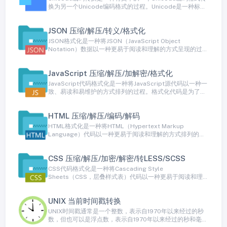
换为另一个Unicode编码格式的过程。Unicode是一种标
准，用于表示各种字符集和字符，包括世界各种语言的字
符，符号和表情。由于存在多种Unicode编码方式，有时需
JSON 压缩/解压/转义/格式化
要进行编码转换以确保文本在不同环境和系统之间正确呈
现。
JSON格式化是一种将JSON（JavaScript Object
Notation）数据以一种更易于阅读和理解的方式呈现的过
程。JSON通常以紧凑的格式存储数据，包括对象、数组和
键值对，但这种格式对于人类来说不太容易阅读。JSON格
JavaScript 压缩/解压/加解密/格式化
式化通过添加缩进、换行和空白字符等方式来美化JSON数
据，以便更好地呈现给人类读者。
JavaScript代码格式化是一种将JavaScript源代码以一种一
致、易读和易维护的方式排列的过程。格式化代码是为了提
高代码的可读性，使其符合编码规范和约定。良好格式化的
代码更容易被其他开发人员理解、修改和维护，有助于减少
HTML 压缩/解压/编码/解码
潜在的错误和提高代码的质量。
HTML格式化是一种将HTML（Hypertext Markup
Language）代码以一种更易于阅读和理解的方式排列的过
程。HTML通常以一种紧凑的、不带格式的方式编写，以最
小化文件大小和网络传输开销。然而，HTML格式化通过添
CSS 压缩/解压/加密/解密/转LESS/SCSS
加缩进、换行、空格和注释等方式来美化HTML代码，使其
更容易被人类读者理解。
CSS代码格式化是一种将Cascading Style
Sheets（CSS，层叠样式表）代码以一种更易于阅读和理解
的方式排列的过程。CSS通常以一种非常紧凑的方式编写，
以减小文件大小和网络传输开销，但这种格式对于人类来说
UNIX 当前时间戳转换
不太容易阅读。CSS代码格式化通过添加缩进、换行、空格
和注释等方式来美化CSS代码，以使其更容易被人类读者理
UNIX时间戳通常是一个整数，表示自1970年以来经过的秒
解。
数，但也可以是浮点数，表示自1970年以来经过的秒和毫秒