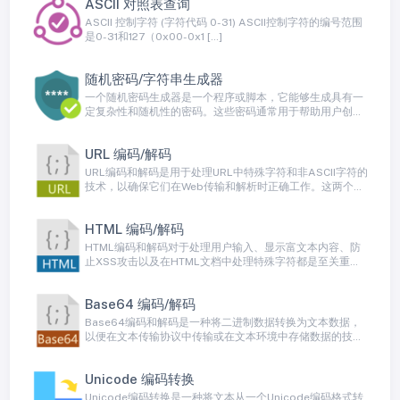
ASCII 对照表查询
ASCII 控制字符 (字符代码 0-31) ASCII控制字符的编号范围
是0-31和127（0x00-0x1 […]
随机密码/字符串生成器
一个随机密码生成器是一个程序或脚本，它能够生成具有一
定复杂性和随机性的密码。这些密码通常用于帮助用户创建
强密码，以增加其在线帐户的安全性。
URL 编码/解码
URL编码和解码是用于处理URL中特殊字符和非ASCII字符的
技术，以确保它们在Web传输和解析时正确工作。这两个过
程用于将URL中的字符转换为安全的、可传输的格式，并在
需要时还原它们。
HTML 编码/解码
HTML编码和解码对于处理用户输入、显示富文本内容、防
止XSS攻击以及在HTML文档中处理特殊字符都是至关重要
的。许多编程语言和框架提供内置的HTML编码和解码函
数，以帮助开发人员进行这些操作，提高安全性并确保内容
Base64 编码/解码
的正确呈现。
Base64编码和解码是一种将二进制数据转换为文本数据，
以便在文本传输协议中传输或在文本环境中存储数据的技
术。Base64编码将二进制数据转换为一种包含64个不同字
符的ASCII字符子集（通常是字母、数字和特殊字符）。这
Unicode 编码转换
种编码方式允许二进制数据以纯文本形式传输，而不会导致
数据损坏或格式问题。
Unicode编码转换是一种将文本从一个Unicode编码格式转