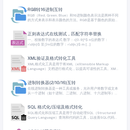
RGB转16进制互转
RGB（Red, Green, Blue）和16进制颜色表示法是两种不同
的方式来表示和表示颜色的方法。RGB是基于颜色的原始
红、绿和蓝通道的颜色模型，而16进制表示法是一种将颜色
表示为十六进制数值的方法
正则表达式在线测试，匹配字符串替换
一、校验数字的表达式 数字：^[0-9]*$ n位的数字：
^\d{n}$ 至少n位的数字：^\d{n,}$ m […]
XML验证及格式转化工具
XML格式化工具是用于将XML（eXtensible Markup
Language）文档进行格式化，以提高可读性的工具。XML
是一种标记语言，用于在计算机系统之间交换数据和配置信
息，但通常以紧凑的方式表示。格式化XML文档可以通过添
进制转换器(2/10/16)互转
加缩进、换行和合适的空格来使其更易于阅读和理解。
在线进制转换器是一种工具或服务，允许用户将数字或文本
从一个进制（如十进制、二进制、八进制、十六进制等）转
换为另一个进制。这种工具是用于数值转换和编程中的常见
需求，特别是当需要在不同进制之间进行数据交换或理解不
SQL 格式化/压缩及格式转化
同进制的表示方式时
SQL格式化和压缩工具是用于自动处理SQL（Structured
Query Language）查询和代码的工具，以改善SQL代码的
可读性、可维护性和性能。这些工具可以格式化SQL代码，
使其更易于理解，并可以将其压缩以减小存储和传输开销。