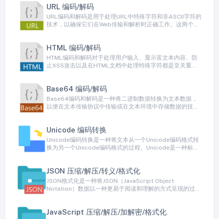
URL 编码/解码
URL编码和解码是用于处理URL中特殊字符和非ASCII字符的
技术，以确保它们在Web传输和解析时正确工作。这两个过
程用于将URL中的字符转换为安全的、可传输的格式，并在
需要时还原它们。
HTML 编码/解码
HTML编码和解码对于处理用户输入、显示富文本内容、防
止XSS攻击以及在HTML文档中处理特殊字符都是至关重要
的。许多编程语言和框架提供内置的HTML编码和解码函
数，以帮助开发人员进行这些操作，提高安全性并确保内容
Base64 编码/解码
的正确呈现。
Base64编码和解码是一种将二进制数据转换为文本数据，
以便在文本传输协议中传输或在文本环境中存储数据的技
术。Base64编码将二进制数据转换为一种包含64个不同字
符的ASCII字符子集（通常是字母、数字和特殊字符）。这
Unicode 编码转换
种编码方式允许二进制数据以纯文本形式传输，而不会导致
数据损坏或格式问题。
Unicode编码转换是一种将文本从一个Unicode编码格式转
换为另一个Unicode编码格式的过程。Unicode是一种标
准，用于表示各种字符集和字符，包括世界各种语言的字
符，符号和表情。由于存在多种Unicode编码方式，有时需
JSON 压缩/解压/转义/格式化
要进行编码转换以确保文本在不同环境和系统之间正确呈
现。
JSON格式化是一种将JSON（JavaScript Object
Notation）数据以一种更易于阅读和理解的方式呈现的过
程。JSON通常以紧凑的格式存储数据，包括对象、数组和
键值对，但这种格式对于人类来说不太容易阅读。JSON格
JavaScript 压缩/解压/加解密/格式化
式化通过添加缩进、换行和空白字符等方式来美化JSON数