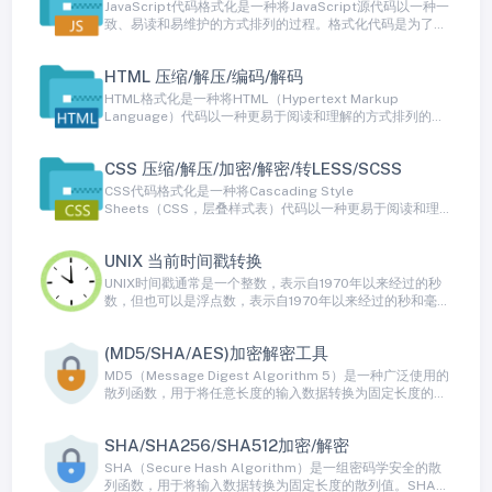
据，以便更好地呈现给人类读者。
JavaScript代码格式化是一种将JavaScript源代码以一种一
致、易读和易维护的方式排列的过程。格式化代码是为了提
高代码的可读性，使其符合编码规范和约定。良好格式化的
代码更容易被其他开发人员理解、修改和维护，有助于减少
HTML 压缩/解压/编码/解码
潜在的错误和提高代码的质量。
HTML格式化是一种将HTML（Hypertext Markup
Language）代码以一种更易于阅读和理解的方式排列的过
程。HTML通常以一种紧凑的、不带格式的方式编写，以最
小化文件大小和网络传输开销。然而，HTML格式化通过添
CSS 压缩/解压/加密/解密/转LESS/SCSS
加缩进、换行、空格和注释等方式来美化HTML代码，使其
更容易被人类读者理解。
CSS代码格式化是一种将Cascading Style
Sheets（CSS，层叠样式表）代码以一种更易于阅读和理解
的方式排列的过程。CSS通常以一种非常紧凑的方式编写，
以减小文件大小和网络传输开销，但这种格式对于人类来说
UNIX 当前时间戳转换
不太容易阅读。CSS代码格式化通过添加缩进、换行、空格
和注释等方式来美化CSS代码，以使其更容易被人类读者理
UNIX时间戳通常是一个整数，表示自1970年以来经过的秒
解。
数，但也可以是浮点数，表示自1970年以来经过的秒和毫秒
数。UNIX时间戳是一个在许多编程语言和操作系统中广泛使
用的时间表示方式。
(MD5/SHA/AES)加密解密工具
MD5（Message Digest Algorithm 5）是一种广泛使用的
散列函数，用于将任意长度的输入数据转换为固定长度的散
列值，通常是128位二进制数据（16字节）。MD5散列是单
向不可逆的，这意味着您可以轻松将数据转换为MD5散列，
SHA/SHA256/SHA512加密/解密
但无法从散列值还原出原始数据。MD5通常用于数据校验、
数字签名、密码存储等领域。
SHA（Secure Hash Algorithm）是一组密码学安全的散
列函数，用于将输入数据转换为固定长度的散列值。SHA算