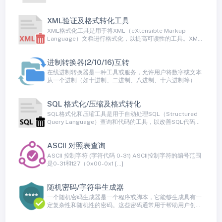
XML验证及格式转化工具
XML格式化工具是用于将XML（eXtensible Markup
Language）文档进行格式化，以提高可读性的工具。XML
是一种标记语言，用于在计算机系统之间交换数据和配置信
息，但通常以紧凑的方式表示。格式化XML文档可以通过添
进制转换器(2/10/16)互转
加缩进、换行和合适的空格来使其更易于阅读和理解。
在线进制转换器是一种工具或服务，允许用户将数字或文本
从一个进制（如十进制、二进制、八进制、十六进制等）转
换为另一个进制。这种工具是用于数值转换和编程中的常见
需求，特别是当需要在不同进制之间进行数据交换或理解不
SQL 格式化/压缩及格式转化
同进制的表示方式时
SQL格式化和压缩工具是用于自动处理SQL（Structured
Query Language）查询和代码的工具，以改善SQL代码的
可读性、可维护性和性能。这些工具可以格式化SQL代码，
使其更易于理解，并可以将其压缩以减小存储和传输开销。
ASCII 对照表查询
ASCII 控制字符 (字符代码 0-31) ASCII控制字符的编号范围
是0-31和127（0x00-0x1 […]
随机密码/字符串生成器
一个随机密码生成器是一个程序或脚本，它能够生成具有一
定复杂性和随机性的密码。这些密码通常用于帮助用户创建
强密码，以增加其在线帐户的安全性。